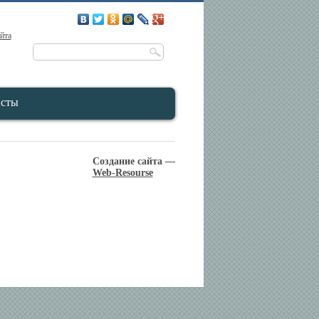
айта
исты
Создание сайта —
Web-Resourse