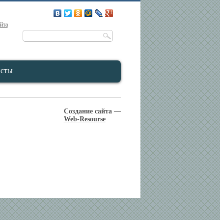
айта
исты
Создание сайта —
Web-Resourse