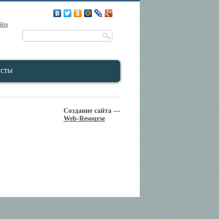
айта
исты
Создание сайта —
Web-Resourse