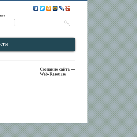
айта
исты
Создание сайта —
Web-Resourse