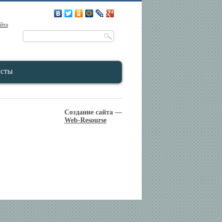
айта
исты
Создание сайта —
Web-Resourse