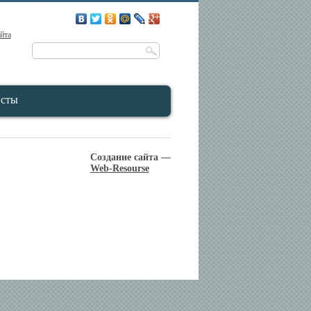
айта
исты
Создание сайта —
Web-Resourse