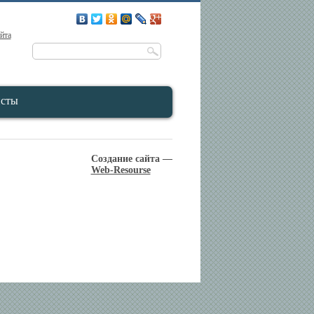
айта
исты
Создание сайта —
Web-Resourse