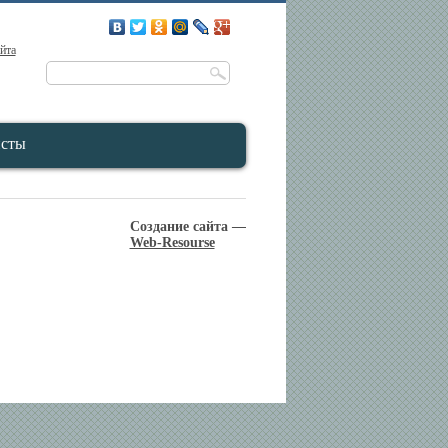
айта
исты
Создание сайта —
Web-Resourse