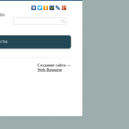
айта
исты
Создание сайта —
Web-Resourse