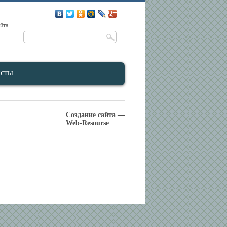
айта
исты
Создание сайта —
Web-Resourse