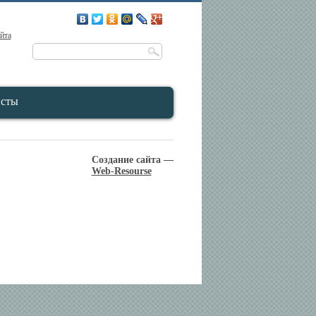
айта
исты
Создание сайта —
Web-Resourse