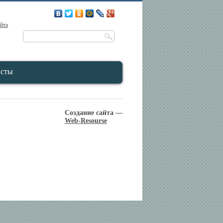
айта
исты
Создание сайта —
Web-Resourse