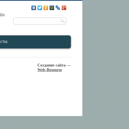
айта
исты
Создание сайта —
Web-Resourse