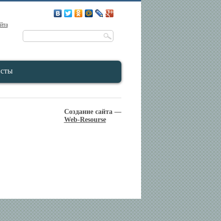
айта
исты
Создание сайта —
Web-Resourse