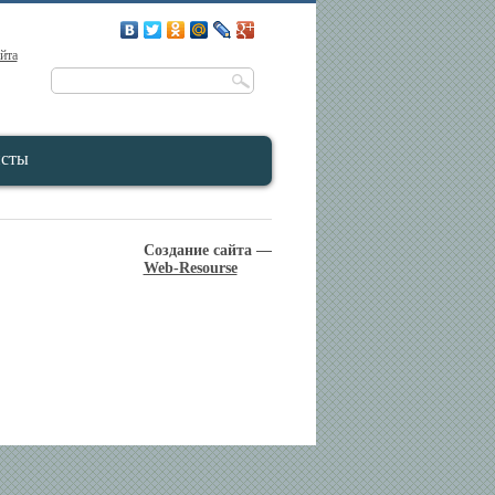
айта
исты
Создание сайта —
Web-Resourse