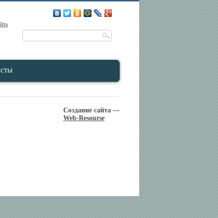
айта
исты
Создание сайта —
Web-Resourse