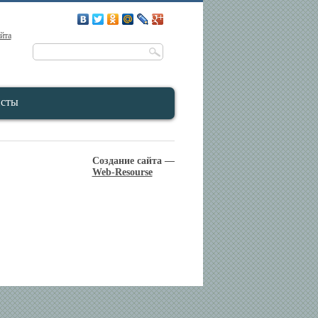
айта
исты
Создание сайта —
Web-Resourse