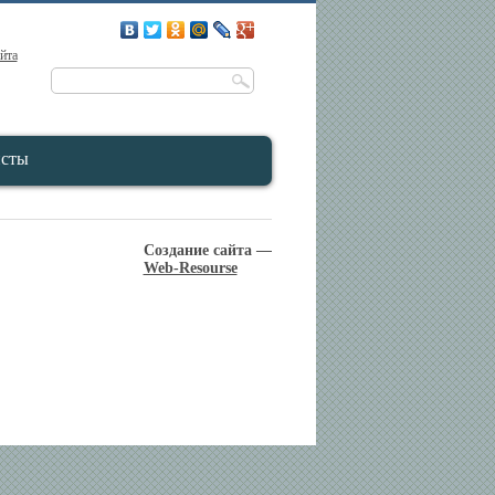
айта
исты
Создание сайта —
Web-Resourse