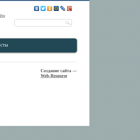
айта
исты
Создание сайта —
Web-Resourse