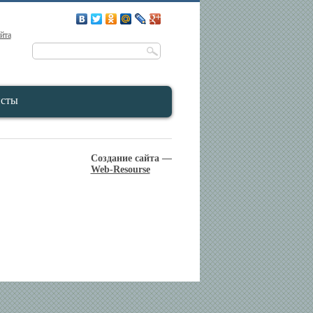
айта
исты
Создание сайта —
Web-Resourse