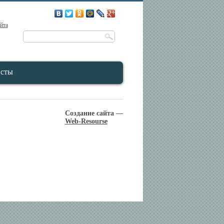
айта
исты
Создание сайта —
Web-Resourse